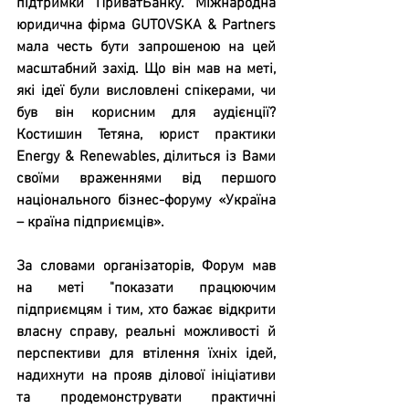
підтримки ПриватБанку. Міжнародна 
юридична фірма GUTOVSKA & Partners 
мала честь бути запрошеною на цей 
масштабний захід. Що він мав на меті, 
які ідеї були висловлені спікерами, чи 
був він корисним для аудієнції? 
Костишин Тетяна, юрист практики 
Energy & Renewables, ділиться із Вами 
своїми враженнями від першого 
національного бізнес-форуму «Україна 
– країна підприємців».
За словами організаторів, Форум мав 
на меті "показати працюючим 
підприємцям і тим, хто бажає відкрити 
власну справу, реальні можливості й 
перспективи для втілення їхніх ідей, 
надихнути на прояв ділової ініціативи 
та продемонструвати практичні 