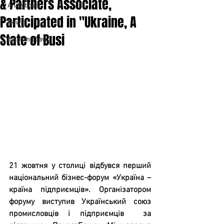
& Partners Associate,
Analytics
Participated in "Ukraine, A
News
State of Busi
Inspiring Law
21 жовтня у столиці відбувся перший 
національний бізнес-форум «Україна – 
країна підприємців». Організатором 
форуму виступив Український союз 
промисловців і підприємців  за 