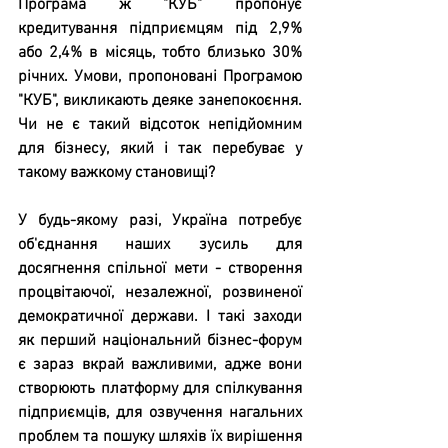
Програма ж "КУБ" пропонує 
кредитування підприємцям під 2,9% 
або 2,4% в місяць, тобто близько 30% 
річних. Умови, пропоновані Програмою 
"КУБ", викликають деяке занепокоєння. 
Чи не є такий відсоток непідйомним 
для бізнесу, який і так перебуває у 
такому важкому становищі?
У будь-якому разі, Україна потребує 
об'єднання наших зусиль для 
досягнення спільної мети - створення 
процвітаючої, незалежної, розвиненої 
демократичної держави. І такі заходи 
як перший національний бізнес-форум 
є зараз вкрай важливими, адже вони 
створюють платформу для спілкування 
підприємців, для озвучення нагальних 
проблем та пошуку шляхів їх вирішення 