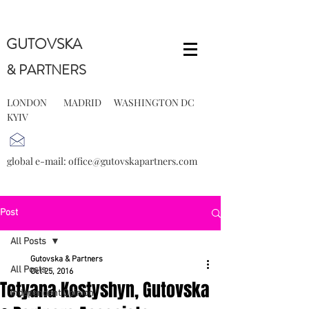
GUTOVSKA
& PARTNERS
LONDON MADRID WASHINGTON DC
KYIV
global e-mail:
office@gutovskapartners.com
Post
All Posts
Gutovska & Partners
All Posts
Oct 25, 2016
Tetyana Kostyshyn, Gutovska
Independent Opinion